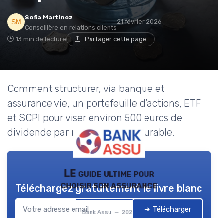
Sofia Martinez
21 février 2026
Conseillère en relations clients
13 min de lecture
Partager cette page
Comment structurer, via banque et
assurance vie, un portefeuille d’actions, ETF
et SCPI pour viser environ 500 euros de
dividende par mois, de façon durable.
LE guide ultime pour
choisir son assurance
Téléchargez gratuitement le livre blanc
➔ Télécharger
Bank Assu — 2026