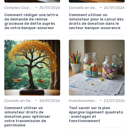
•
•
Comptes Courants et Épargne
30/01/2026
Conseils en Gestion de Patrimoine
26/01/2026
Comment rédiger une lettre
Comment utiliser un
de demande de remise
simulateur pour le calcul des
gracieuse de dette auprès
droits de donation dans le
de votre banque-assureur
secteur banque-assurance
•
•
Conseils en Gestion de Patrimoine
24/01/2026
Investissements et Épargne Retraite
23/01/2026
Comment utiliser un
Tout savoir sur le plan
simulateur droits de
épargne logement quadreto
donation pour optimiser
: avantages et
votre transmission de
fonctionnement
patrimoine