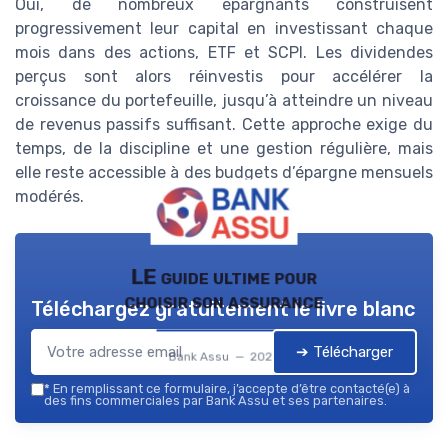
Oui, de nombreux épargnants construisent
progressivement leur capital en investissant chaque
mois dans des actions, ETF et SCPI. Les dividendes
perçus sont alors réinvestis pour accélérer la
croissance du portefeuille, jusqu’à atteindre un niveau
de revenus passifs suffisant. Cette approche exige du
temps, de la discipline et une gestion régulière, mais
elle reste accessible à des budgets d’épargne mensuels
modérés.
LE guide ultime pour
choisir son assurance
Téléchargez gratuitement le livre blanc
➔ Télécharger
Bank Assu — 2026
*
En remplissant ce formulaire, j’accepte d’être contacté(e) à
des fins commerciales par Bank Assu et ses partenaires.