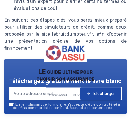
l'avis d'un expert pour clarifier certains termes ou
évaluations de coût.
En suivant ces étapes clés, vous serez mieux préparé
pour utiliser des simulateurs de crédit, comme ceux
proposés par le site lebruitdumoteur.fr, afin d'obtenir
une présentation précise de vos options de
financement.
LE guide ultime pour
choisir son assurance
Téléchargez gratuitement le livre blanc
➔ Télécharger
Bank Assu — 2026
*
En remplissant ce formulaire, j’accepte d’être contacté(e) à
des fins commerciales par Bank Assu et ses partenaires.