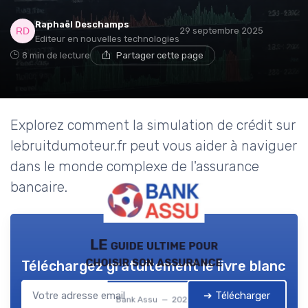
Raphaël Deschamps
29 septembre 2025
Editeur en nouvelles technologies
8 min de lecture
Partager cette page
Explorez comment la simulation de crédit sur
lebruitdumoteur.fr peut vous aider à naviguer
dans le monde complexe de l'assurance
bancaire.
LE guide ultime pour
choisir son assurance
Téléchargez gratuitement le livre blanc
➔ Télécharger
Bank Assu — 2026