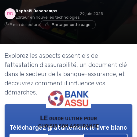
Raphaël Deschamps
29 juin 2025
Editeur en nouvelles technologies
9 min de lecture
Partager cette page
Explorez les aspects essentiels de
l'attestation d'assurabilité, un document clé
dans le secteur de la banque-assurance, et
découvrez comment il influence vos
démarches.
LE guide ultime pour
choisir son assurance
Téléchargez gratuitement le livre blanc