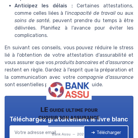
Anticipez les délais :
Certaines attestations,
comme celles liées à l'
incapacité de travail
ou aux
soins de santé
, peuvent prendre du temps à être
délivrées. Planifiez à l'avance pour éviter les
complications.
En suivant ces conseils, vous pouvez réduire le stress
lié à l'obtention de votre attestation d'assurabilité et
vous assurer que vos
produits bancaires et d'assurance
restent en règle. Gardez à l'esprit que la préparation et
la communication avec votre
compagnie d'assurance
sont essentielles pour un processus fluide.
LE guide ultime pour
choisir son assurance
Téléchargez gratuitement le livre blanc
➔ Télécharger
Bank Assu — 2026