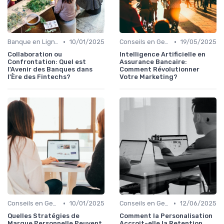
•
•
Banque en Ligne et Mobile
10/01/2025
Conseils en Gestion de Patrimoine
19/05/2025
Collaboration ou
Intelligence Artificielle en
Confrontation: Quel est
Assurance Bancaire:
l'Avenir des Banques dans
Comment Révolutionner
l'Ère des Fintechs?
Votre Marketing?
•
•
Conseils en Gestion de Patrimoine
10/01/2025
Conseils en Gestion de Patrimoine
12/06/2025
Quelles Stratégies de
Comment la Personalisation
Marque Personnelle Peuvent
Accroit-elle la Retention