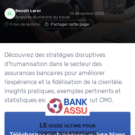
Benoît Leroi
14 décembre 2023
Analyste du marché du travail
9 min de lecture
Partager cette page
Découvrez des stratégies disruptives
d'humanisation dans le secteur des
assurances bancaires pour améliorer
l'expérience et la fidélisation de la clientèle.
Insights pratiques, exemples pertinents et
statistiques essentielles pour tout CMO.
LE guide ultime pour
choisir son assurance
Téléchargez gratuitement le livre blanc