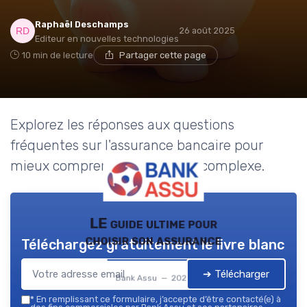
Raphaël Deschamps
26 août 2025
Editeur en nouvelles technologies
10 min de lecture
Partager cette page
Explorez les réponses aux questions
fréquentes sur l'assurance bancaire pour
mieux comprendre ce secteur complexe.
LE guide ultime pour
choisir son assurance
Téléchargez gratuitement le livre blanc
➔ Télécharger
Bank Assu — 2026
*
En remplissant ce formulaire, j’accepte d’être contacté(e) à