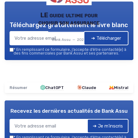
LE guide ultime pour
choisir son assurance
Téléchargez gratuitement le livre blanc
➔ Télécharger
Bank Assu — 2026
*
En remplissant ce formulaire, j’accepte d’être contacté(e) à
des fins commerciales par Bank Assu et ses partenaires.
Résumer
ChatGPT
Claude
Mistral
Recevez les dernières actualités de
Bank Assu
➔ Je m'inscris
*
En remplissant ce formulaire, j’accepte d’être contacté(e) à