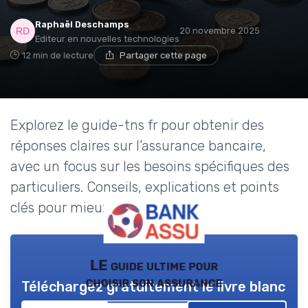
Raphaël Deschamps
20 novembre 2025
Editeur en nouvelles technologies
12 min de lecture
Partager cette page
Explorez le guide-tns fr pour obtenir des
réponses claires sur l’assurance bancaire,
avec un focus sur les besoins spécifiques des
particuliers. Conseils, explications et points
clés pour mieux s’y retrouver.
LE guide ultime pour
choisir son assurance
Téléchargez gratuitement le livre blanc