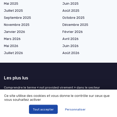
Mai 2025
Juin 2025
Juillet 2025
Août 2025
Septembre 2025
Octobre 2025
Novembre 2025
Décembre 2025
Janvier 2026
Février 2026
Mars 2026
Avril 2026
Mai 2026
Juin 2026
Juillet 2026
Août 2026
Les plus lus
Comprendre le terme « not provided virement » dans le secteur
banque-assurance
Ce site utilise des cookies et vous donne le contrôle sur ceux que
Comment réussir la certification AMF avec un pdf de 2000 questions :
vous souhaitez activer
conseils pour les particuliers dans la banque-assurance
Tout accepter
Personnaliser
Obtenir un crédit en ligne à l'étranger pour les interdits bancaires