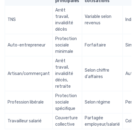
principales
cotisations
Arrêt
travail,
Variable selon
TNS
Indiv
invalidité
revenus
décès
Protection
Auto-entrepreneur
sociale
Forfaitaire
Simpl
minimale
Arrêt
travail,
Selon chiffre
Artisan/commerçant
invalidité
Auto
d'affaires
décès,
retraite
Protection
Profession libérale
sociale
Selon régime
Perso
spécifique
Couverture
Partagée
Travailleur salarié
Colle
collective
employeur/salarié