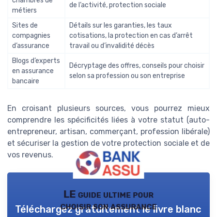
chambres de
de l’activité, protection sociale
métiers
Sites de
Détails sur les garanties, les taux
compagnies
cotisations, la protection en cas d’arrêt
d’assurance
travail ou d’invalidité décès
Blogs d’experts
Décryptage des offres, conseils pour choisir
en assurance
selon sa profession ou son entreprise
bancaire
En croisant plusieurs sources, vous pourrez mieux
comprendre les spécificités liées à votre statut (auto-
entrepreneur, artisan, commerçant, profession libérale)
et sécuriser la gestion de votre protection sociale et de
vos revenus.
LE guide ultime pour
choisir son assurance
Téléchargez gratuitement le livre blanc